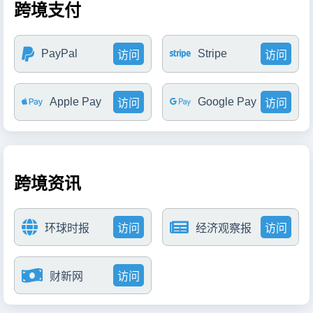
跨境支付
PayPal
Stripe
访问
访问
Apple Pay
Google Pay
访问
访问
跨境资讯
环球时报
访问
经济观察报
访问
财新网
访问