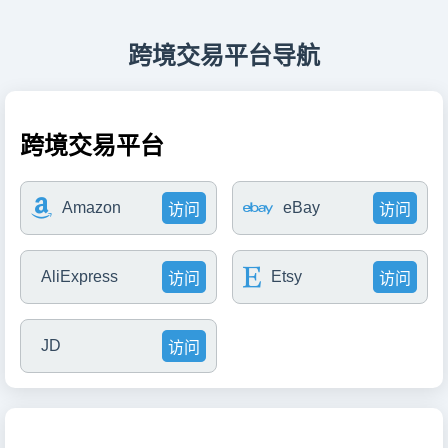
跨境交易平台导航
跨境交易平台
Amazon
eBay
访问
访问
AliExpress
Etsy
访问
访问
JD
访问